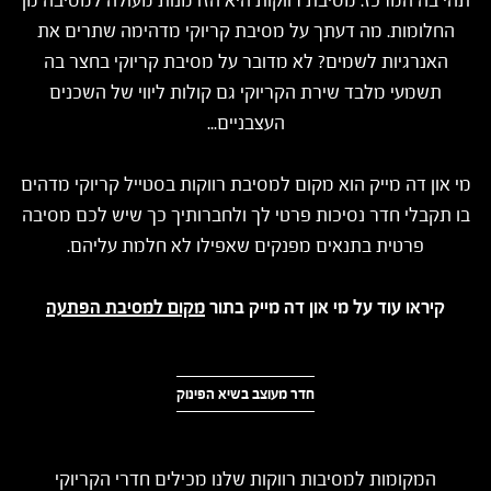
תהי בה המרכז. מסיבת רווקות היא הזדמנות מעולה למסיבה מן
החלומות. מה דעתך על מסיבת קריוקי מדהימה שתרים את
האנרגיות לשמים? לא מדובר על מסיבת קריוקי בחצר בה
תשמעי מלבד שירת הקריוקי גם קולות ליווי של השכנים
העצבניים...
מי און דה מייק הוא מקום למסיבת רווקות בסטייל קריוקי מדהים
בו תקבלי חדר נסיכות פרטי לך ולחברותיך כך שיש לכם מסיבה
פרטית בתנאים מפנקים שאפילו לא חלמת עליהם.
קיראו עוד על מי און דה מייק בתור
מקום למסיבת הפתעה
חדר מעוצב בשיא הפינוק
המקומות למסיבות רווקות שלנו מכילים חדרי הקריוקי