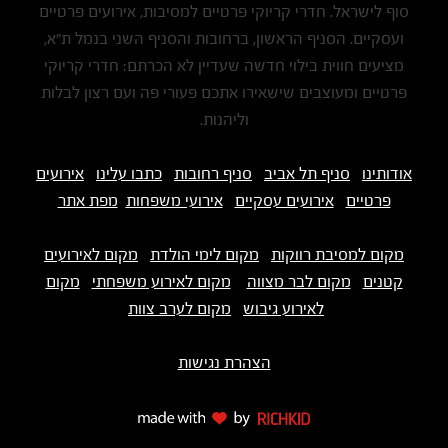
סוף לישראל. חדרי קריוקי פרטיים למסיבות, אירועים פרטיים
ועסקיים. הסניף הראשון, ברחובות והסניף השני בנמל ת"א,
מציעים חווית בילוי חדשה שעדיין לא הכרתם: חדרי קריוקי
פרטיים ומעוצבים שישאירו אתכם פעורי פה ועם רצון לבלות
וליהנות.
אודותינו
סניף תל אביב
סניף רחובות
כתבו עלינו
אירועים
פרטיים
אירועים עסקיים
אירועי משפחות
מפת אתר
מקום למסיבת רווקות
מקום לימי הולדת
מקום לאירועים
קטנים
מקום לבר מצווה
מקום לאירוע משפחתי
מקום
לאירוע גיבוש
מקום לערב צוות
הצהרת נגישות