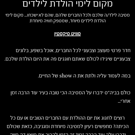
מקום לימי הולדת לילדים
מסיבה לילד/ה שלכם ולכל החברים שלהם, שהם לא ישכחו... מקום לימי
הולדת לילדים מיוחד, שמספק חוויה מיוחדת
סוויט סיקסטין
חדר פרטי מעוצב וצבעוני לכל החברים, אוכל בשפע, בלונים
צבעוניים שיגידו לכולם שאתם חוגגים פה את היום הולדת שלכם.
במה לעמוד עליה ולתת את ה show של החיים.
כולם בביה״ס ידברו על המסיבה הכי טובה בעיר עוד הרבה זמן
אחרי...
רוצים לחגוג את יום ההולדת עם החברים הטובים או עם כל
הכיתה? מחפשים רעיון למסיבה מיוחדת ומגניבה, כזאת שכולם
ידברו עלה עוד הרבה זמן? זה הזמן להכיר את מיאון דה מייק.