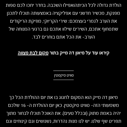
הולדת גדולה לכל הכיתהואפילו השכבה. בחדר יחכו לכם ספות
מפנקת, מכשיר חדשני עם אפליקציה באמצעותה תוכלו לתכנן
את הערב לגמרי בעצמכם: שירי הקריוקי, מוזיקת הריקודים
שתסחוף אתכם, השירים שילוו אתכם גם ברגעי המנוחה של
הערב- את הכל אתם בוחרים לבד.
קיראו עוד על מיאון דה מייק בתור
מקום לבת מצווה
סוויט סיקסטין
מיאון דה מייק הוא המקום לחגוג בו את יום ההולדת הכל כך
משמעותי הזה- סוויט סיקסטין. כאן יום ההולדת ה- 16 שלכם
יהיה באמת מתוק (ובכלל טעים). את האוכל תוכלו לבחור מתוך
תפריט שף שלנו. יש לנו מנות נהדרות, נשנושים וגם קינוחים וגם