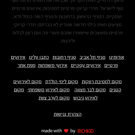
מיאון דה מייק, חווית הקריוקי שכבשה את העולם הגיעה סוף
סוף לישראל. חדרי קריוקי פרטיים למסיבות, אירועים פרטיים
ועסקיים. הסניף הראשון, ברחובות והסניף השני בנמל ת"א,
מציעים חווית בילוי חדשה שעדיין לא הכרתם: חדרי קריוקי
פרטיים ומעוצבים שישאירו אתכם פעורי פה ועם רצון לבלות
וליהנות.
אודותינו
סניף תל אביב
סניף רחובות
כתבו עלינו
אירועים
פרטיים
אירועים עסקיים
אירועי משפחות
מפת אתר
מקום למסיבת רווקות
מקום לימי הולדת
מקום לאירועים
קטנים
מקום לבר מצווה
מקום לאירוע משפחתי
מקום
לאירוע גיבוש
מקום לערב צוות
הצהרת נגישות