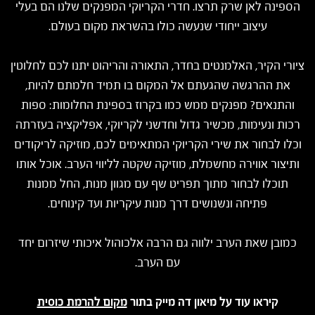
הספינה לאן שרק תרצו. חדרי הקריוקי המפנקים שלנו הם בעלי
עיצוב ייחודי שנעשה כולו בהשראת מקום בעולם.
ציורי הקיר, האלמנטים בחדר, התאורה והריהוט יתנו לכם לחלוטין
את ההרגשה שהגעתם אל המקום בו תמיד חלמתם להיות,
והתנאים? מפנקים ממש כמו בקרוז בספינת החלומות: ספות
רכות ונעימות, מכשיר גדול וחדשני לקריוקי, אפליקציה בעזרתה
וכלו לבחור את שירי הקריוקי המתאימים לכם, מוזיקה לריקודים
ותיצור אווירה מחשמלת, מוזיקה שקטה לליווי הערב. אוכל אותו
תוכלו לבחור מתוך תפריט שף עם מגוון מנות, החל ממנות
פתיחה ונשנושים דרך מנות עיקריות ועד קינוחים.
כמובן שאת הערב ילווה גם הרבה אלכוהול איכותי שיזרום יחד
עם הערב.
קיראו עוד על מיאון דה מייק בתור
מקום להרמת כוסית