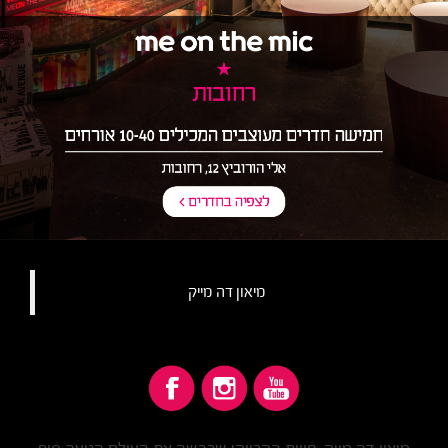
מיאון דה מייק‏