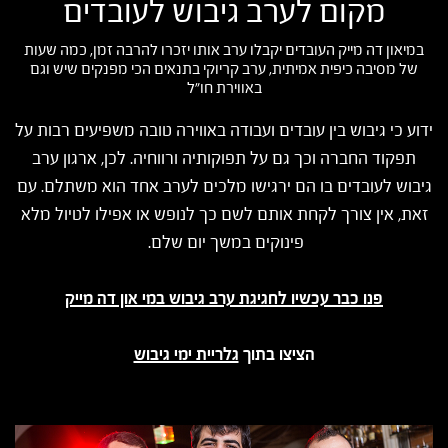
מקום לערב גיבוש לעובדים
במיאון דה מייק העובדים יקבלו ערב אותו יזכרו להרבה זמן, כמה שעות
של מסיבה כיפית אמיתית, ערב קריוקי בתנאים הכי מפנקים שיש וגם
באווירת חו"ל
ידוע כי גיבוש בין עובדים ועבודה באווירה טובה משפיעים רבות על
תפקוד החברה וכך גם על תפוקותיה ורווחיה. לכן, ארגון ערב
גיבוש לעובדים בו הם ירגישו מלכים לערב אחד הוא משתלם. עם
זאת, אין צורך לקחת אותם לשם כך לנופש או אפילו לטיול מלא
פינוקים במשך יום שלם.
פנו כבר עכשיו לחגיגת ערב גיבוש במי און דה מייק
הציצו בתוך
גלריית ימי גיבוש