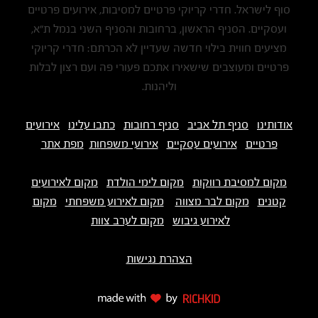
סוף לישראל. חדרי קריוקי פרטיים למסיבות, אירועים פרטיים
ועסקיים. הסניף הראשון, ברחובות והסניף השני בנמל ת"א,
מציעים חווית בילוי חדשה שעדיין לא הכרתם: חדרי קריוקי
פרטיים ומעוצבים שישאירו אתכם פעורי פה ועם רצון לבלות
וליהנות.
אודותינו
סניף תל אביב
סניף רחובות
כתבו עלינו
אירועים
פרטיים
אירועים עסקיים
אירועי משפחות
מפת אתר
מקום למסיבת רווקות
מקום לימי הולדת
מקום לאירועים
קטנים
מקום לבר מצווה
מקום לאירוע משפחתי
מקום
לאירוע גיבוש
מקום לערב צוות
הצהרת נגישות